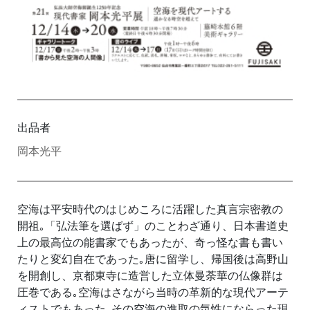
出品者
岡本光平
空海は平安時代のはじめころに活躍した真言宗密教の
開祖｡「弘法筆を選ばず」のことわざ通り、日本書道史
上の最高位の能書家でもあったが、奇っ怪な書も書い
たりと変幻自在であった｡唐に留学し、帰国後は高野山
を開創し、京都東寺に造営した立体曼荼華の仏像群は
圧巻である｡空海はさながら当時の革新的な現代アーテ
ィストでもあった｡その空海の進取の気性にならった現