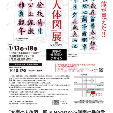
「文字の人体図」展 in NAGOYA〜漢字の幾何学