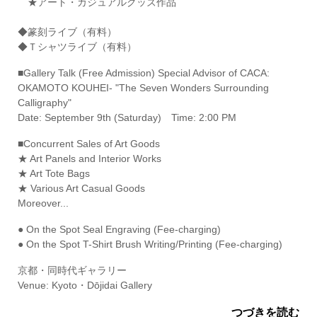
★アート・カジュアルグッズ作品
◆篆刻ライブ（有料）
◆Ｔシャツライブ（有料）
■Gallery Talk (Free Admission) Special Advisor of CACA:
OKAMOTO KOUHEI- "The Seven Wonders Surrounding
Calligraphy"
Date: September 9th (Saturday) Time: 2:00 PM
■Concurrent Sales of Art Goods
★ Art Panels and Interior Works
★ Art Tote Bags
★ Various Art Casual Goods
Moreover...
● On the Spot Seal Engraving (Fee-charging)
● On the Spot T-Shirt Brush Writing/Printing (Fee-charging)
京都・同時代ギャラリー
Venue: Kyoto・Dōjidai Gallery
つづきを読む