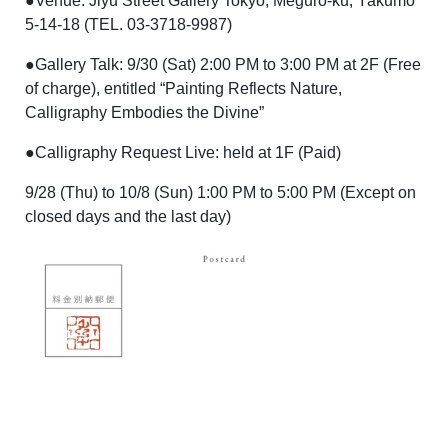
●Venue: Jiyu Street Gallery Tokyo, Meguro-ku, Yakumo
5-14-18 (TEL. 03-3718-9987)
●Gallery Talk: 9/30 (Sat) 2:00 PM to 3:00 PM at 2F (Free
of charge), entitled “Painting Reflects Nature,
Calligraphy Embodies the Divine”
●Calligraphy Request Live: held at 1F (Paid)
9/28 (Thu) to 10/8 (Sun) 1:00 PM to 5:00 PM (Except on
closed days and the last day)