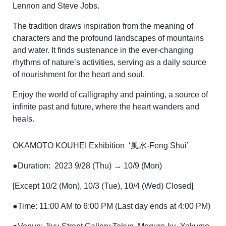
Lennon and Steve Jobs.
The tradition draws inspiration from the meaning of
characters and the profound landscapes of mountains
and water. It finds sustenance in the ever-changing
rhythms of nature’s activities, serving as a daily source
of nourishment for the heart and soul.
Enjoy the world of calligraphy and painting, a source of
infinite past and future, where the heart wanders and
heals.
OKAMOTO KOUHEI Exhibition ‘風水‐Feng Shui’
●Duration: 2023 9/28 (Thu) → 10/9 (Mon)
[Except 10/2 (Mon), 10/3 (Tue), 10/4 (Wed) Closed]
●Time: 11:00 AM to 6:00 PM (Last day ends at 4:00 PM)