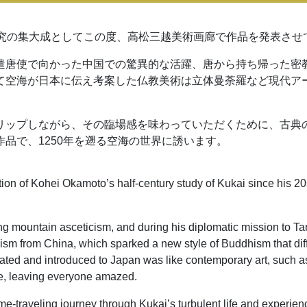
研究の集大成としてこの度、高松三越美術画廊で作品を発表させ
遣唐使で向かった中国での驚異的な活躍、唐から持ち帰った密
て空海が日本に伝え考案した仏教美術は立体曼荼羅など現代ア
リップしながら、その臨場感を味わっていただくために、古典
品で、1250年を遡る空海の世界に誘います。
ion of Kohei Okamoto’s half-century study of Kukai since his 20
cing mountain asceticism, and during his diplomatic mission to 
m from China, which sparked a new style of Buddhism that diffe
eated and introduced to Japan was like contemporary art, such 
e, leaving everyone amazed.
 time-traveling journey through Kukai’s turbulent life and experien