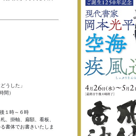
はどうした」
１時間）
午後１時～６時
表札、掛軸、扁額、看板、
ゆる書体でお書きいたしま