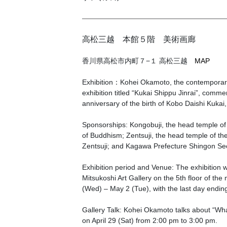
高松三越 本館５階 美術画廊
香川県高松市内町７−１ 高松三越
MAP
Exhibition：Kohei Okamoto, the contemporary c
exhibition titled “Kukai Shippu Jinrai”, comm
anniversary of the birth of Kobo Daishi Kukai,
Sponsorships: Kongobuji, the head temple o
of Buddhism; Zentsuji, the head temple of th
Zentsuji; and Kagawa Prefecture Shingon Sec
Exhibition period and Venue: The exhibition w
Mitsukoshi Art Gallery on the 5th floor of the 
(Wed) – May 2 (Tue), with the last day endin
Gallery Talk: Kohei Okamoto talks about “Wha
on April 29 (Sat) from 2:00 pm to 3:00 pm.