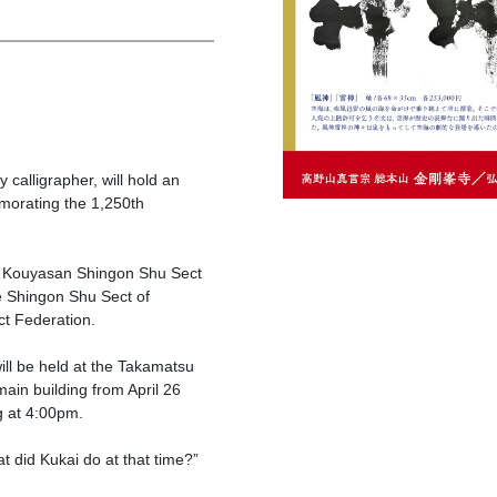
alligrapher, will hold an
emorating the 1,250th
f Kouyasan Shingon Shu Sect
e Shingon Shu Sect of
t Federation.
ill be held at the Takamatsu
main building from April 26
g at 4:00pm.
t did Kukai do at that time?”