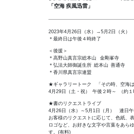
「空海 疾風迅雷」
2023年4月26日（水）→5月2日（火）
＊最終日は午後４時終了
＜後援＞
＊高野山真言宗総本山 金剛峯寺
＊弘法大師御誕生所 総本山 善通寺
＊香川県真言宗連盟
★ギャラリートーク 「その時、空海
4月29日（土・祝） 午後２時～ （約
★書のリクエストライブ
4月26日（水）～5月1日（月） 連日
お客様のリクエストに応じて、色紙、
ロゴなど、お好きな文字や言葉をあら
す。(有料)