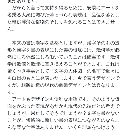
実があります。
だからと言って支持を得るために、安易にアートを
名乗る大衆に媚びた薄っぺらな表現は、品位を落とし
た軽佻浮薄な俗物のそしりを免れることはできませ
ん。
本来の書は漢字を基盤としますが、漢字そのもの造
形と漢字を書の表現にした美の根底には、幾何学が必
然にしろ偶然にしろ働いていることは確実です。幾何
学は数値と数理に置き換えることができます。これは
驚くべき事実として「文字の人体図」の名前で近々に
も白日のもとに発表いたします。今で言うデザインで
すが、粗製乱造の現代の商業デザインとは異なりま
す。
アートもデザインも便利な用語です。そのような仮
面をかぶった表現があたかも現代の先端だとの考えで
しょうが、果たしてそうでしょうか？文字を書かない
ことが、短絡的に新しい書の表現につながるのならこ
んな楽な仕事はありません。いくら理屈をつけよう