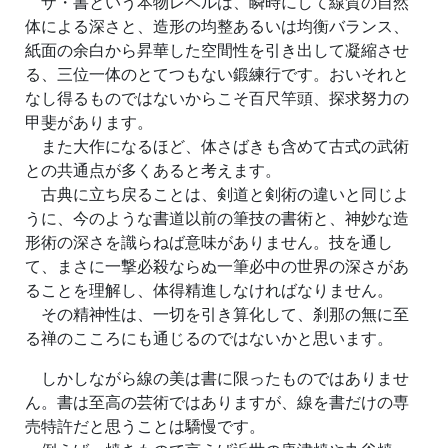
ザ・書という本物レベルは、瞬時にして線質の自然
体による深さと、造形の均整あるいは均衡バランス、
紙面の余白から昇華した空間性を引き出して凝縮させ
る、三位一体のとてつもない鍛練行です。おいそれと
なし得るものではないからこそ百尺竿頭、探求努力の
甲斐があります。
また大作になるほど、体さばきも含めて古式の武術
との共通点が多くあると考えます。
古典に立ち戻ることは、剣道と剣術の違いと同じよ
うに、今のような書道以前の筆技の書術と、神妙な造
形術の深さを識らねば意味がありません。技を通し
て、まさに一撃必殺ならぬ一筆必中の世界の深さがあ
ることを理解し、体得精進しなければなりません。
その精神性は、一切を引き算化して、刹那の無に至
る禅のこころにも通じるのではないかと思います。
しかしながら線の美は書に限ったものではありませ
ん。書は至高の芸術ではありますが、線を書だけの専
売特許だと思うことは驕慢です。