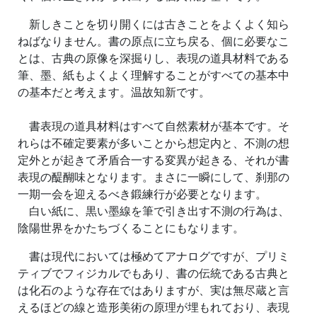
新しきことを切り開くには古きことをよくよく知ら
ねばなりません。書の原点に立ち戻る、個に必要なこ
とは、古典の原像を深掘りし、表現の道具材料である
筆、墨、紙もよくよく理解することがすべての基本中
の基本だと考えます。温故知新です。
書表現の道具材料はすべて自然素材が基本です。そ
れらは不確定要素が多いことから想定内と、不測の想
定外とが起きて矛盾合一する変異が起きる、それが書
表現の醍醐味となります。まさに一瞬にして、刹那の
一期一会を迎えるべき鍛練行が必要となります。
白い紙に、黒い墨線を筆で引き出す不測の行為は、
陰陽世界をかたちづくることにもなります。
書は現代においては極めてアナログですが、プリミ
ティブでフィジカルでもあり、書の伝統である古典と
は化石のような存在ではありますが、実は無尽蔵と言
えるほどの線と造形美術の原理が埋もれており、表現