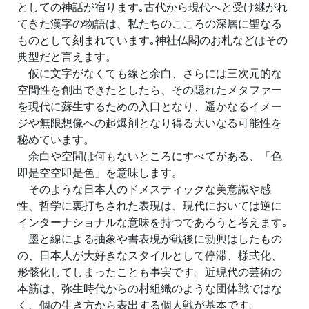
としての神話が宿ります｡古代から現代へと受け継がれ
てきた漢字の物語は、私たちのこころの深層に聖なる
ものとして刻まれています｡神社仏閣のお札などはその
典型だと言えます。
仮に文字がなくても線と余白、さらには三次元的な
空間性を創出できたとしたら、その隠れたメタファー
を現代に蘇生するための入口となり、遥かなるイメー
ジや無限想像への起爆剤となり得る大いなる可能性を
秘めています。
余白や空間は何もないところにすべてがある、「色
即是空空即是色」を意味します。
そのような日本人のドメスティックな美意識や感
性、哲学に裏打ちされた表現は、現代においては逆に
インターナショナルな意味を持つであろうと考えます｡
墨と線による抽象や書表現が戦後に勃興はしたもの
の、日本人が大好きなスタイルとして停滞、様式化、
形骸化してしまったことも事実です。近現代の芸術の
本筋は、弥生時代からの村組織のような団体戦ではな
く、個の生き方から表出する個人戦が基本です。