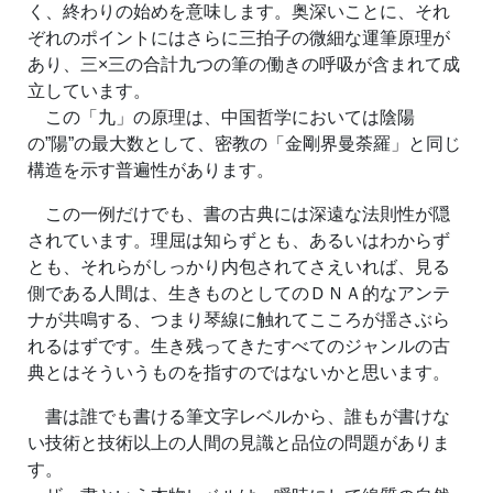
く、終わりの始めを意味します。奥深いことに、それ
ぞれのポイントにはさらに三拍子の微細な運筆原理が
あり、三×三の合計九つの筆の働きの呼吸が含まれて成
立しています。
この「九」の原理は、中国哲学においては陰陽
の”陽”の最大数として、密教の「金剛界曼荼羅」と同じ
構造を示す普遍性があります。
この一例だけでも、書の古典には深遠な法則性が隠
されています。理屈は知らずとも、あるいはわからず
とも、それらがしっかり内包されてさえいれば、見る
側である人間は、生きものとしてのＤＮＡ的なアンテ
ナが共鳴する、つまり琴線に触れてこころが揺さぶら
れるはずです。生き残ってきたすべてのジャンルの古
典とはそういうものを指すのではないかと思います。
書は誰でも書ける筆文字レベルから、誰もが書けな
い技術と技術以上の人間の見識と品位の問題がありま
す。