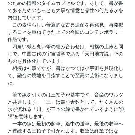
のための情報のタイムカプセルです。そして、書が書
であるためのもっとも大事な情意と品性の何たるかを
内包しています。
この素晴らしい普遍的な古典遺産を再発見、再発掘
する日々を重ねてきた上での今回のコンテンポラリー
作品です。
四角い紙と丸い筆の組み合わせは、相撲の土俵と同
じで、中国古代の宇宙哲学である「天円地方説」その
ものを具体化しています。
相撲は神事ですが、書はかつては小宇宙を具現化し
て、融合の境地を目指すことで至高の芸術になりまし
た。
筆で線を引くのは三拍子が基本です。音楽のワルツ
と共通します。「三」は最小素数として、たくさんの
水が流れる「川」が三本の線で書かれているように”無
限”を意味します。
一本の線は最初の起筆、途中の送筆、最後の収筆へ
と連続する三拍子で引かれます。収筆は終筆ではな