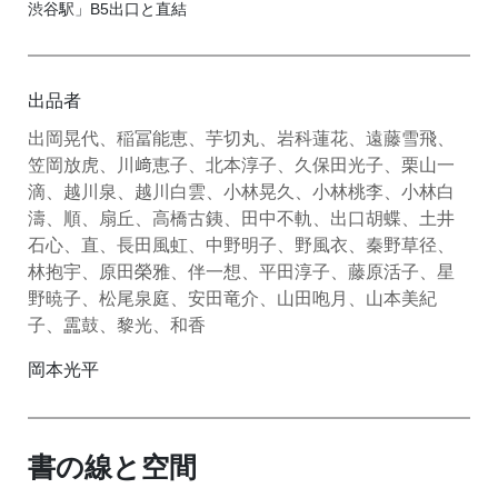
渋谷駅」B5出口と直結
出品者
出岡晃代、稲冨能恵、芋切丸、岩科蓮花、遠藤雪飛、
笠岡放虎、川﨑恵子、北本淳子、久保田光子、栗山一
滴、越川泉、越川白雲、小林晃久、小林桃李、小林白
濤、順、扇丘、高橋古銕、田中不軌、出口胡蝶、土井
石心、直、長田風虹、中野明子、野風衣、秦野草径、
林抱宇、原田榮雅、伴一想、平田淳子、藤原活子、星
野暁子、松尾泉庭、安田竜介、山田咆月、山本美紀
子、靁鼓、黎光、和香
岡本光平
書の線と空間