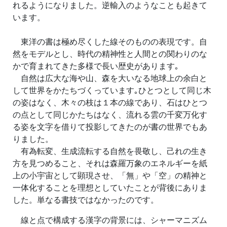
れるようになりました。逆輸入のようなことも起きて
います。
東洋の書は極め尽くした線そのものの表現です。自
然をモデルとし、時代の精神性と人間との関わりのな
かで育まれてきた多様で長い歴史があります｡
自然は広大な海や山、森を大いなる地球上の余白と
して世界をかたちづくっています｡ひとつとして同じ木
の姿はなく、木々の枝は１本の線であり、石はひとつ
の点として同じかたちはなく、流れる雲の千変万化す
る姿を文字を借りて投影してきたのが書の世界でもあ
りました。
有為転変、生成流転する自然を畏敬し、己れの生き
方を見つめること、それは森羅万象のエネルギーを紙
上の小宇宙として顕現させ、「無」や「空」の精神と
一体化することを理想としていたことが背後にありま
した。単なる書技ではなかったのです。
線と点で構成する漢字の背景には、シャーマニズム