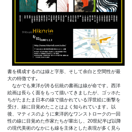
書を構成するのは線と字形、そして余白と空間性が最
大の特徴です｡
なかでも東洋が誇る伝統の書画は線が命です。西洋
絵画は長らく面をもって描いてきましたが、ゴッホた
ちがたまたま日本の線で描かれている浮世絵に衝撃を
受け、線に目覚めたことはよく知られています。以
後、マティスのように東洋的なワンストロークの一回
性の線に目覚めた作家たちが輩出し、20世紀半ば以降
の現代美術のなかにも線を主体とした表現が多く見ら