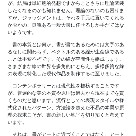
が、結局は単細胞的発想ですからことさらに理論武装
したくなるのかも知れません。理論のないのも困りま
すが、ジャッジメントは、それを手元に置いてくれる
か否かの、良識ある一般大衆に任せるしか手だてはな
いようです。
書の本質とは何か、書が書であるためには文字のあ
るなしに関わらず、ベクトルのある線が生命線である
ことは不変不朽です。その線が空間性を醸成します。
さまざまな線の世界を多角的にとらえ、多様多質な線
の表現に特化した現代作品を制作するに至りました。
コンテンポラリーとは現代性を標榜することです
が、普遍的な美の本質や原理は過去から現在までを貫
くものだと思います。流行としての表現スタイルや様
式化されたパターン、方法論を超えた不易の本質や原
理の探求こそが、書の新しい地平を切り拓くと考えて
います。
それは、書がアートに近づくことではなく、アート