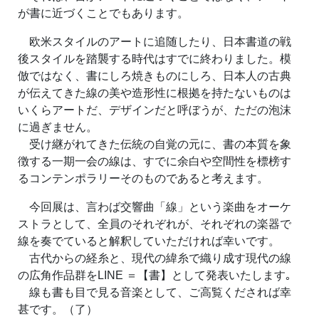
が書に近づくことでもあります。
欧米スタイルのアートに追随したり、日本書道の戦
後スタイルを踏襲する時代はすでに終わりました。模
倣ではなく、書にしろ焼きものにしろ、日本人の古典
が伝えてきた線の美や造形性に根拠を持たないものは
いくらアートだ、デザインだと呼ぼうが、ただの泡沫
に過ぎません。
受け継がれてきた伝統の自覚の元に、書の本質を象
徴する一期一会の線は、すでに余白や空間性を標榜す
るコンテンポラリーそのものであると考えます。
今回展は、言わば交響曲「線」という楽曲をオーケ
ストラとして、全員のそれぞれが、それぞれの楽器で
線を奏でていると解釈していただければ幸いです。
古代からの経糸と、現代の緯糸で織り成す現代の線
の広角作品群をLINE ＝【書】として発表いたします｡
線も書も目で見る音楽として、ご高覧くだされば幸
甚です。（了）