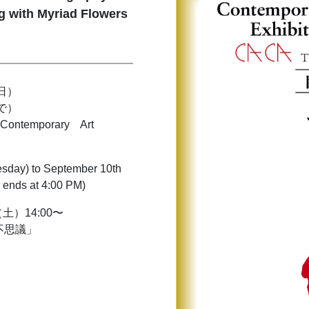
 with Myriad Flowers
日）
まで）
temporary Art
esday) to September 10th
 ends at 4:00 PM)
）14:00〜
七不思議」