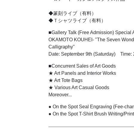
◆篆刻ライブ（有料）
◆Ｔシャツライブ（有料）
■Gallery Talk (Free Admission) Special
OKAMOTO KOUHEI- "The Seven Wonde
Calligraphy"
Date: September 9th (Saturday) Time:
■Concurrent Sales of Art Goods
★ Art Panels and Interior Works
★ Art Tote Bags
★ Various Art Casual Goods
Moreover...
● On the Spot Seal Engraving (Fee-char
● On the Spot T-Shirt Brush Writing/Prin