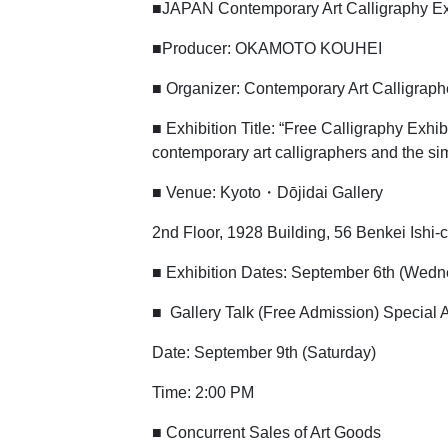
■JAPAN Contemporary Art Calligraphy
■Producer: OKAMOTO KOUHEI
■ Organizer: Contemporary Art Calligrap
■ Exhibition Title: “Free Calligraphy Ex
contemporary art calligraphers and the 
■ Venue: Kyoto・Dōjidai Gallery
2nd Floor, 1928 Building, 56 Benkei Ishi
■ Exhibition Dates: September 6th (Wedn
■ Gallery Talk (Free Admission) Speci
Date: September 9th (Saturday)
Time: 2:00 PM
■ Concurrent Sales of Art Goods