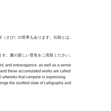
寂（さび）の世界もあります。伝統とは、
。
ます。書の新しい景色をご高覧ください。
ent, and extravagance, as well as a sense
e, and these accumulated works are called
0 artworks that compete in expressing
enge the ossified state of calligraphy and