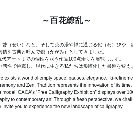
～百花繚乱～
、贅（ぜい）など、そして茶の湯や禅に通じる侘（わ）びや 
集積を古典と呼んで鑑（かがみ）としてきました。
ら現代アートまでの個性を競う作品100点余りを展覧します
い感性で挑戦し、現代に生きる私たちは形骸化した書道を変え
ere exists a world of empty space, pauses, elegance, iki-refinem
eremony and Zen. Tradition represents the innovation of its tim
e model. CACA’s “Free Calligraphy Exhibition” displays over 10
graphy to contemporary art. Through a fresh perspective, we chall
invite you to experience the new landscape of calligraphy.