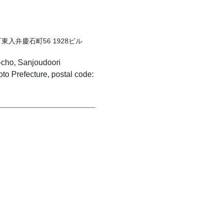
東入弁慶石町56 1928ビル
i-cho, Sanjoudoori
o Prefecture, postal code: