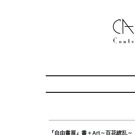
『自由書展』書＋Art～百花繚乱～ 『Fre