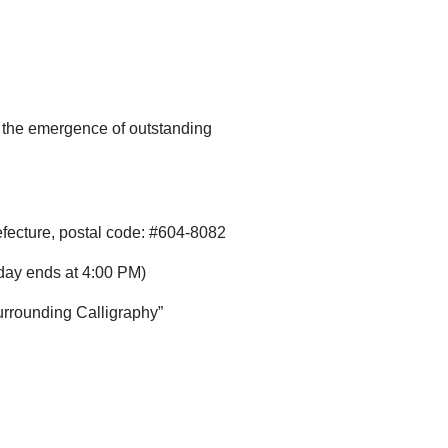
g the emergence of outstanding
fecture, postal code: #604-8082
day ends at 4:00 PM)
rounding Calligraphy”