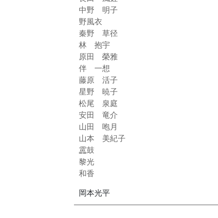
中野 明子
野風衣
秦野 草径
林 抱宇
原田 榮雅
伴 一想
藤原 活子
星野 暁子
松尾 泉庭
安田 竜介
山田 咆月
山本 美紀子
靁鼓
黎光
和香
岡本光平