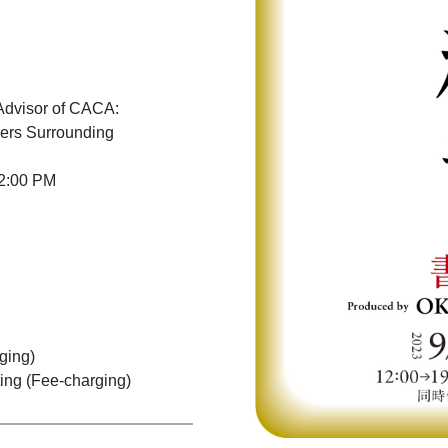
 Advisor of CACA:
rs Surrounding
 2:00 PM
ging)
ting (Fee-charging)