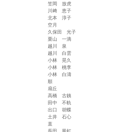
笠岡 放虎
川﨑 恵子
北本 淳子
空月
久保田 光子
栗山 一滴
越川 泉
越川 白雲
小林 晃久
小林 桃李
小林 白濤
順
扇丘
高橋 古銕
田中 不軌
出口 胡蝶
土井 石心
直
長田 風虹