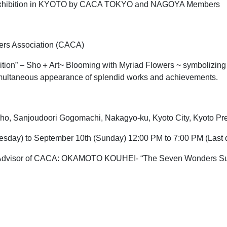
 Exhibition in KYOTO by CACA TOKYO and NAGOYA Members
hers Association (CACA)
hibition” – Sho＋Art~ Blooming with Myriad Flowers ~ symbolizin
simultaneous appearance of splendid works and achievements.
-cho, Sanjoudoori Gogomachi, Nakagyo-ku, Kyoto City, Kyoto Pre
esday) to September 10th (Sunday) 12:00 PM to 7:00 PM (Last 
al Advisor of CACA: OKAMOTO KOUHEI- “The Seven Wonders Sur