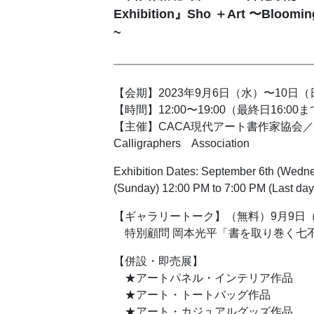
Exhibition』Sho ＋Art 〜Blooming
~
【会期】2023年9月6日（水）〜10日（
【時間】12:00〜19:00（最終日16:00
【主催】CACA現代アート書作家協会／Con
Calligraphers Association
Exhibition Dates: September 6th (Wedn
(Sunday) 12:00 PM to 7:00 PM (Last day
【ギャラリートーク】（無料）9月9日（土
特別顧問 岡本光平「書を取り巻く
【併設・即売展】
★アートパネル・インテリア作品
★アート・トートバッグ作品
★アート・カジュアルグッズ作品