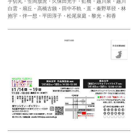
芋切丸・笠岡放虎・久保田光子・虹橋・越川泉・越川
白雲・扇丘・高橋古銕・田中不軌・直・秦野草径・林
抱宇・伴一想・平田淳子・松尾泉庭・黎光・和香