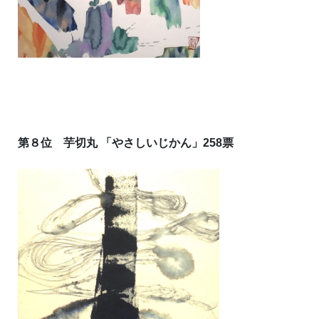
第８位 芋切丸 「やさしいじかん」258票